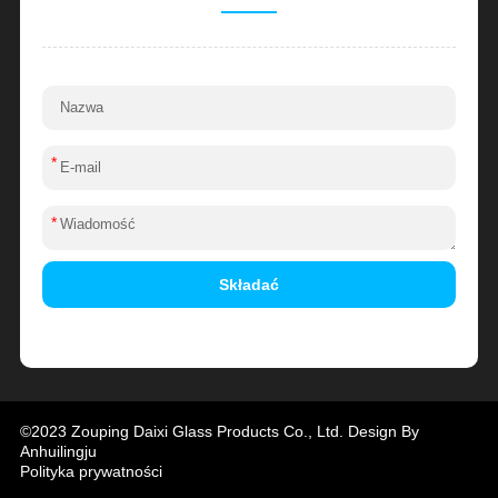
*
*
Składać
Alternative:
©2023 Zouping Daixi Glass Products Co., Ltd. Design By
Anhuilingju
Polityka prywatności