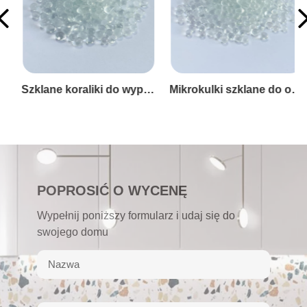
Szklane koraliki do wypełniania lalek
Mikrokulki szklane do obciążania zabawek
POPROSIĆ O WYCENĘ
Wypełnij poniższy formularz i udaj się do
swojego domu