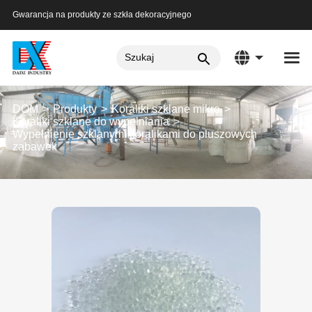
Gwarancja na produkty ze szkła dekoracyjnego
DOM
Produkty
Koraliki szklane mikro
Koraliki szklane do wypełniania
Wypełnienie szklanymi koralikami do pluszowych
zabawek