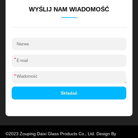
WYŚLIJ NAM WIADOMOŚĆ
*
*
Składać
Alternative:
©2023 Zouping Daixi Glass Products Co., Ltd. Design By