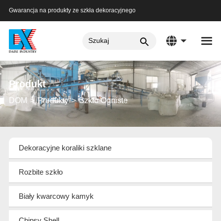
Gwarancja na produkty ze szkła dekoracyjnego
Produkt
DOM
Produkty
Szkło Ogniste
Dekoracyjne koraliki szklane
Rozbite szkło
Biały kwarcowy kamyk
Chipsy Shell