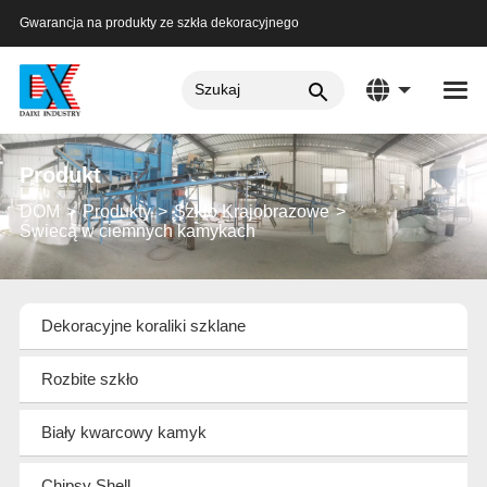
Gwarancja na produkty ze szkła dekoracyjnego
Produkt
DOM
Produkty
Szkło Krajobrazowe
Świecą w ciemnych kamykach
Dekoracyjne koraliki szklane
Rozbite szkło
Biały kwarcowy kamyk
Chipsy Shell