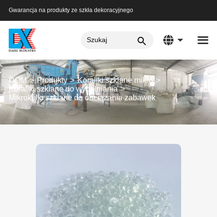
Gwarancja na produkty ze szkła dekoracyjnego
DOM
Produkty
Koraliki szklane mikro
Koraliki szklane do wypełniania
Mikrokulki szklane do obciążania zabawek