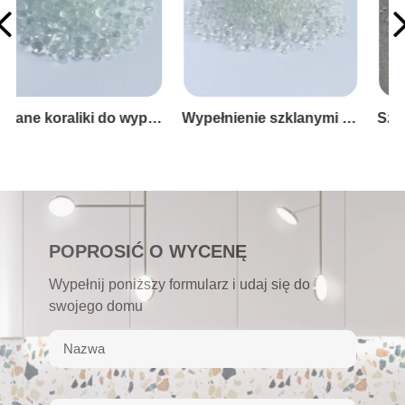
Wypełnienie szklanymi koralikami do pluszowych zabawek
Szklane koraliki do koca obciążeniowego
POPROSIĆ O WYCENĘ
Wypełnij poniższy formularz i udaj się do
swojego domu