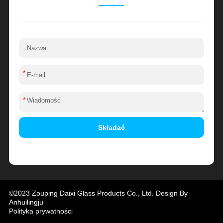
*
*
Składać
Alternative:
©2023 Zouping Daixi Glass Products Co., Ltd. Design By
Anhuilingju
Polityka prywatności