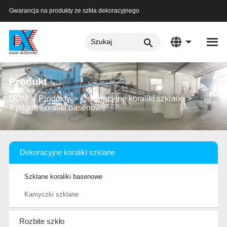
Gwarancja na produkty ze szkła dekoracyjnego
Produkt
DOM
Produkty
Dekoracyjne koraliki szklane
Szklane koraliki basenowe
Dekoracyjne koraliki szklane
Szklane koraliki basenowe
Kamyczki szklane
Rozbite szkło