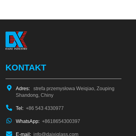
KONTAKT
Adres:
strefa przemysłowa Weiqiao, Zouping
Shandong, Chiny
Tel:
+86 543 4330977
WhatsApp:
+8618654300397
E-mail:
info@daixiglass.com