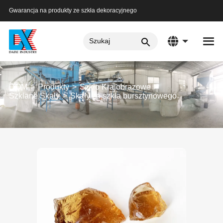
Gwarancja na produkty ze szkła dekoracyjnego
DOM
Produkty
Szkło Krajobrazowe
Szklane Skały
Skały ze szkła bursztynowego