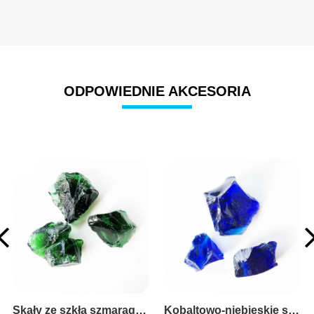
ODPOWIEDNIE AKCESORIA
Kobaltowo-niebieskie szklane skały
Jasnozielone szklane skały