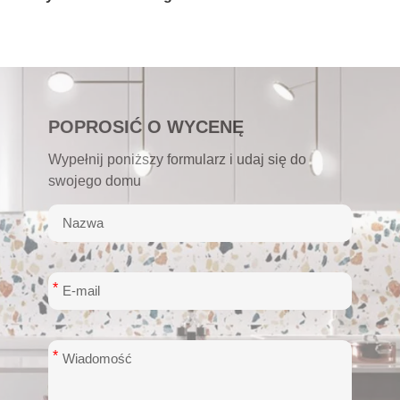
POPROSIĆ O WYCENĘ
Wypełnij poniższy formularz i udaj się do
swojego domu
*
*