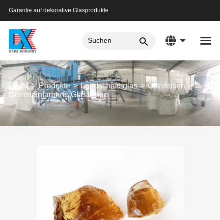
Garantie auf dekorative Glasprodukte
HEIM
Produkte
Landschaftsglas
Glasfelsen
Bernsteinfarbene Glassteine