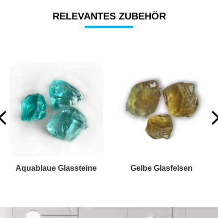
RELEVANTES ZUBEHÖR
Dunkle bernsteinfarbene Glassteine
Dunkel-aqua