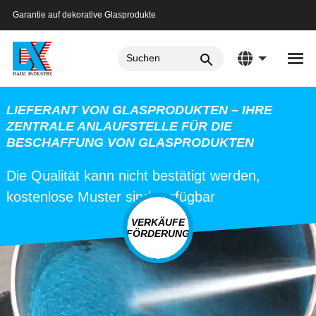
Garantie auf dekorative Glasprodukte
LIEFERANT VON GLASPRODUKTEN – IHRE
ZENTRALE ANLAUFSTELLE FÜR DIE
BESCHAFFUNG VON GLASPRODUKTEN
Die Qualität kann nicht bestätigt werden,
kostenlose Muster sind verfügbar
VERKÄUFE
FÖRDERUNG