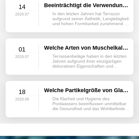
Beeinträchtigt die Verwendung von Muschelschalengranulat die Festigkeit von Terrazzoböden?
14
In den letzten Jahren hat Terrazzo
2026.07
aufgrund seiner Ästhetik, Langlebigkeit
und hohen Formbarkeit zunehmend an
Bedeutung gewonnen. Zerkleinertes
Muschelkalkgranulat, ein dekoratives
Zuschlagmaterial mit natürlichem
Glanz, findet ebenfalls vermehrt
Welche Arten von Muschelkalk-Zuschlagstoffen werden üblicherweise in Terrazzo verwendet?
01
Verwendung in verschiedenen
Bereichen.
Terrassenbeläge haben in den letzten
2026.07
Jahren aufgrund ihrer einzigartigen
dekorativen Eigenschaften und
vielfältigen Zuschlagstoffkombinationen
wieder an Bedeutung gewonnen. Zu
ihnen gehört insbesondere
Muschelkalk mit seinem natürlichen
Welche Partikelgröße von Glasfilterperlen eignet sich am besten für Schwimmbecken?
18
Glanz, seiner weichen Textur und
seiner ausdrucksstarken
Die Klarheit und Hygiene des
2026.06
Gestaltungswirkung.
Poolwassers beeinflussen unmittelbar
die Gesundheit und das Wohlbefinden
der Badegäste; daher ist die Wahl des
Filtermaterials aus Glasperlen – einem
Kernbestandteil des Filtersystems –
von entscheidender Bedeutung.
Während herkömmlicher Quarzsand
kostengünstiger ist….