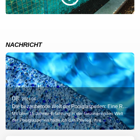
NACHRICHT
08
2024.04
Die bezaubernde Welt der Poolglasperlen: Eine Reise durch Schönheit und Wunder
Mit über 15 Jahren Erfahrung in der faszinierenden Welt
der Poolglasperlen hatte ich das Privileg, ihre
transformative Kraft aus erster Hand mitzuerleben. Jede
Perle, ein glänzender Edelstein, der das Sonnenlicht
reflektiert, hat ihren eigenen Stil...