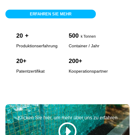
beliebter für die Dekoration von Häusern und
Gärten, als Gehwegpflaster usw. Unser
ERFAHREN SIE MEHR
Hauptprodukt umfasst daher farbige dekorative
Glassteine (Glasperlen, Glassplitter,
20
+
500
Glasaggregate, Glassteine, Mikroglasperlen usw.),
k Tonnen
die häufig für Industrieböden,
Produktionserfahrung
Container / Jahr
Schwimmbadoberflächen,
20
+
200
+
Landschaftsdekorationen usw. verwendet werden.
Patentzertifikat
Kooperationspartner
Klicken Sie hier, um mehr über uns zu erfahren