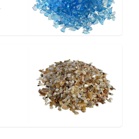
à
h
i
.