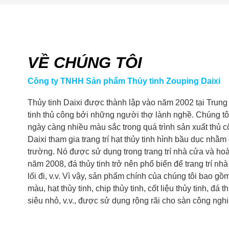
VỀ CHÚNG TÔI
Công ty TNHH Sản phẩm Thủy tinh Zouping Daixi
Thủy tinh Daixi được thành lập vào năm 2002 tại Trung
tinh thủ công bởi những người thợ lành nghề. Chúng tô
ngày càng nhiều màu sắc trong quá trình sản xuất thủ 
Daixi tham gia trang trí hạt thủy tinh hình bầu dục nhằm
trường. Nó được sử dụng trong trang trí nhà cửa và hoà
năm 2008, đá thủy tinh trở nên phổ biến để trang trí nh
lối đi, v.v. Vì vậy, sản phẩm chính của chúng tôi bao gồm 
màu, hạt thủy tinh, chip thủy tinh, cốt liệu thủy tinh, đá th
siêu nhỏ, v.v., được sử dụng rộng rãi cho sàn công nghi
trang trí cảnh quan...