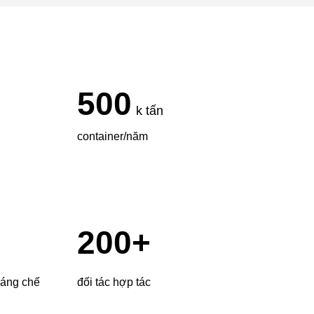
500
k tấn
container/năm
200
+
sáng chế
đối tác hợp tác