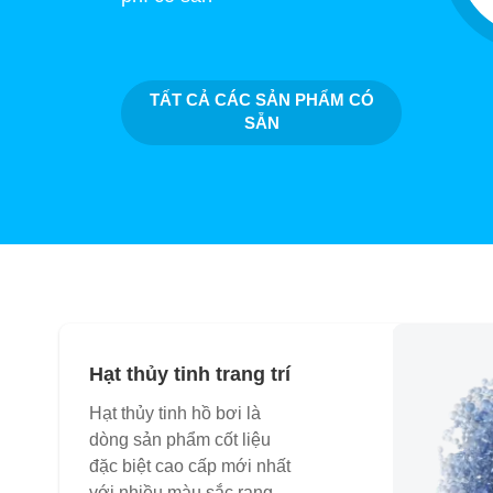
TẤT CẢ CÁC SẢN PHẨM CÓ
SẴN
Hạt thủy tinh trang trí
Hạt thủy tinh hồ bơi là
dòng sản phẩm cốt liệu
đặc biệt cao cấp mới nhất
với nhiều màu sắc rạng