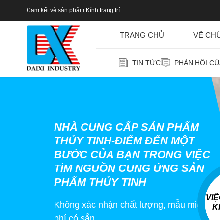
Cam kết về sản phẩm Kính trang trí
TRANG CHỦ
VỀ CH
TIN TỨC
PHẢN HỒI C
NHÀ CUNG CẤP SẢN PHẨM
THỦY TINH-ĐIỂM ĐẾN MỘT
BƯỚC CỦA BẠN TRONG VIỆC
TÌM NGUỒN CUNG ỨNG SẢN
PHẨM THỦY TINH
VI
Không xác nhận chất lượng, mẫu miễn
K
phí có sẵn