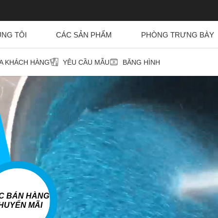
ÚNG TÔI
CÁC SẢN PHẨM
PHÒNG TRƯNG BÀY
ỦA KHÁCH HÀNG
YÊU CẦU MẪU
BĂNG HÌNH
ỆC BÁN HÀNG
HUYẾN MÃI