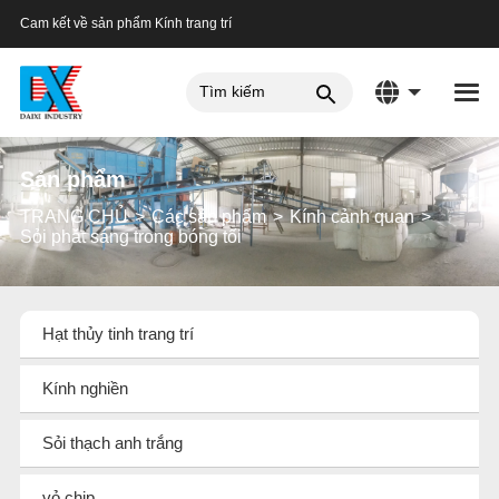
Cam kết về sản phẩm Kính trang trí
Sản phẩm
TRANG CHỦ
Các sản phẩm
Kính cảnh quan
Sỏi phát sáng trong bóng tối
Hạt thủy tinh trang trí
Kính nghiền
Sỏi thạch anh trắng
vỏ chip