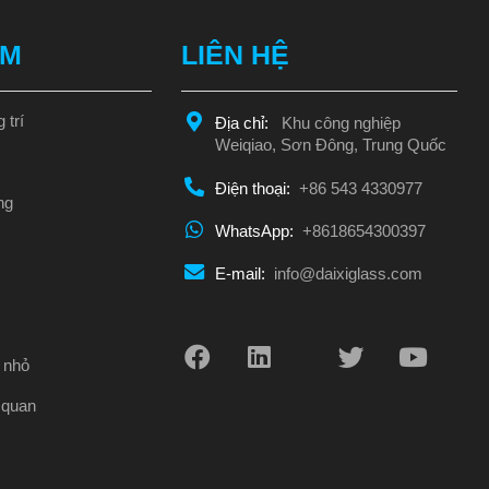
ẨM
LIÊN HỆ
 trí
Địa chỉ:
Khu công nghiệp
Weiqiao, Sơn Đông, Trung Quốc
Điện thoại:
+86 543 4330977
ng
WhatsApp:
+8618654300397
E-mail:
info@daixiglass.com
u nhỏ
h quan