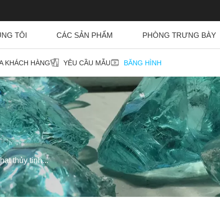
ÚNG TÔI
CÁC SẢN PHẨM
PHÒNG TRƯNG BÀY
ỦA KHÁCH HÀNG
YÊU CẦU MẪU
BĂNG HÌNH
ạt thủy tinh...