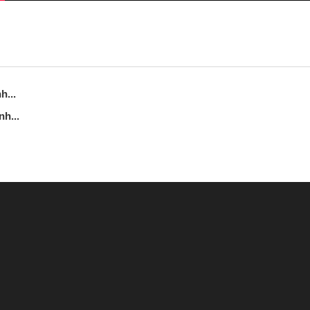
h...
nh...