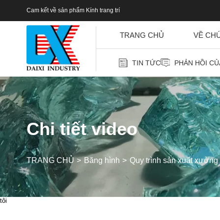
Cam kết về sản phẩm Kính trang trí
TRANG CHỦ
VỀ CH
TIN TỨC
PHẢN HỒI C
Chi tiết video
TRANG CHỦ
Băng hình
Quy trình sản xuất xưởng h
tôi