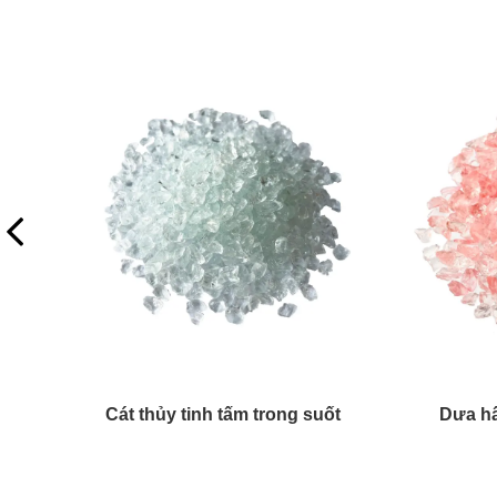
Kính nghiền màu xanh coban
Đá t