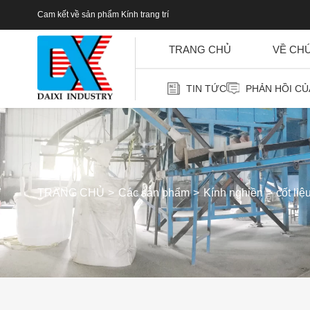
Cam kết về sản phẩm Kính trang trí
TRANG CHỦ
VỀ CH
TIN TỨC
PHẢN HỒI C
TRANG CHỦ
Các sản phẩm
Kính nghiền
cốt liệ