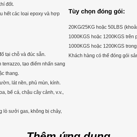
hí đốt.
Tùy chọn đóng gói:
u hết các loại epoxy và hợp
20KG/25KG hoặc 50LBS (khoảng
1000KGS hoặc 1200KGS trên p
1000KGS hoặc 1200KGS trong b
đổ tại chỗ và đúc sẵn.
Khách hàng có thể đóng gói sả
 terrazzo, tạo điểm nhấn sang
ậc thang.
ườn, lát nền, phủ mùn, kính.
a, bể cá, chậu cây cảnh, v.v.,
 lò sưởi gas, không bị chảy,
Thêm ứng dụng