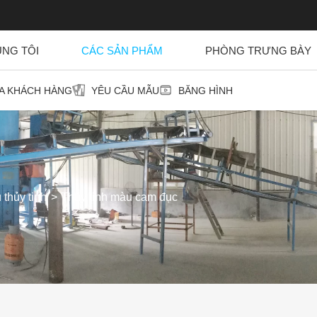
ÚNG TÔI
CÁC SẢN PHẨM
PHÒNG TRƯNG BÀY
ỦA KHÁCH HÀNG
YÊU CẦU MẪU
BĂNG HÌNH
u thủy tinh
Thủy tinh màu cam đục