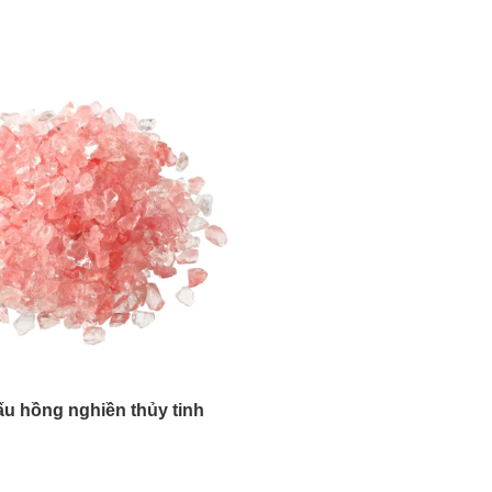
hủy tinh màu ngọc lam
Kính nghiền màu hổ phá