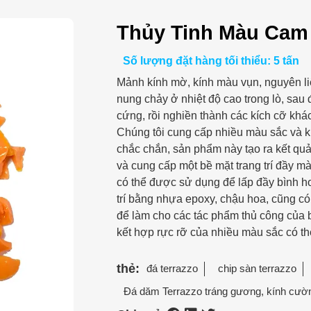
Thủy Tinh Màu Cam
Số lượng đặt hàng tối thiểu: 5 tấn
Mảnh kính mờ, kính màu vụn, nguyên li
nung chảy ở nhiệt độ cao trong lò, sau
cứng, rồi nghiền thành các kích cỡ khá
Chúng tôi cung cấp nhiều màu sắc và k
chắc chắn, sản phẩm này tạo ra kết quả
và cung cấp một bề mặt trang trí đầy màu
có thể được sử dụng để lấp đầy bình hoa
trí bằng nhựa epoxy, chậu hoa, cũng có
để làm cho các tác phẩm thủ công của b
kết hợp rực rỡ của nhiều màu sắc có th
thẻ:
đá terrazzo
chip sàn terrazzo
Đá dăm Terrazzo tráng gương, kính cườ