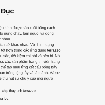
 Đục
ệu kính được sản xuất bằng cách
 đó nung chảy, làm nguội và đông
c nhau.
ích cỡ khác nhau. Với hình dạng
 tốt hơn trong các ứng dụng terrazzo
 sắc, tiết kiệm chi phí và bền bỉ. Nó
, các sản phẩm trang trí, viền trang
 thể tạo hiệu ứng kết cấu bóng bẩy
ạn trông lộng lẫy và lấp lánh. Và sự
ể thu hút sự chú ý của mọi người.
chip thủy tinh terrazzo
ng lực