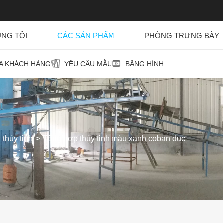
ÚNG TÔI
CÁC SẢN PHẨM
PHÒNG TRƯNG BÀY
ỦA KHÁCH HÀNG
YÊU CẦU MẪU
BĂNG HÌNH
u thủy tinh
Tổng hợp thủy tinh màu xanh coban đục