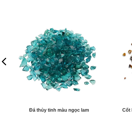
Kính nghiền màu hổ phách nhạt
Kín