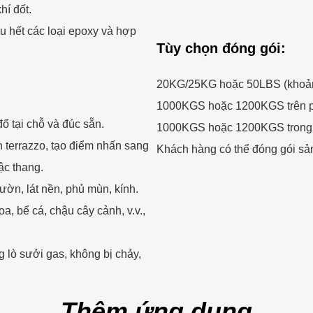
hí đốt.
u hết các loại epoxy và hợp
Tùy chọn đóng gói:
20KG/25KG hoặc 50LBS (khoảng
1000KGS hoặc 1200KGS trên p
đổ tại chỗ và đúc sẵn.
1000KGS hoặc 1200KGS trong b
 terrazzo, tạo điểm nhấn sang
Khách hàng có thể đóng gói sả
ậc thang.
ườn, lát nền, phủ mùn, kính.
a, bể cá, chậu cây cảnh, v.v.,
 lò sưởi gas, không bị chảy,
Thêm ứng dụng