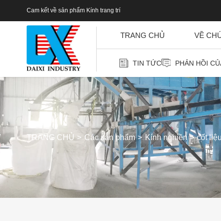
Cam kết về sản phẩm Kính trang trí
TRANG CHỦ
VỀ CH
TIN TỨC
PHẢN HỒI C
TRANG CHỦ
Các sản phẩm
Kính nghiền
cốt liệ