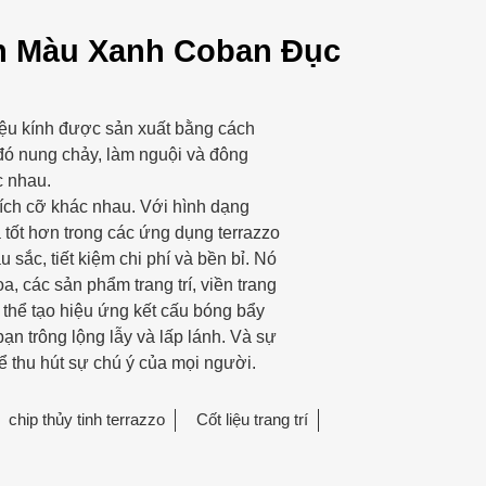
h Màu Xanh Coban Đục
ệu kính được sản xuất bằng cách
 đó nung chảy, làm nguội và đông
c nhau.
ích cỡ khác nhau. Với hình dạng
 tốt hơn trong các ứng dụng terrazzo
 sắc, tiết kiệm chi phí và bền bỉ. Nó
, các sản phẩm trang trí, viền trang
 thể tạo hiệu ứng kết cấu bóng bẩy
ạn trông lộng lẫy và lấp lánh. Và sự
ể thu hút sự chú ý của mọi người.
chip thủy tinh terrazzo
Cốt liệu trang trí