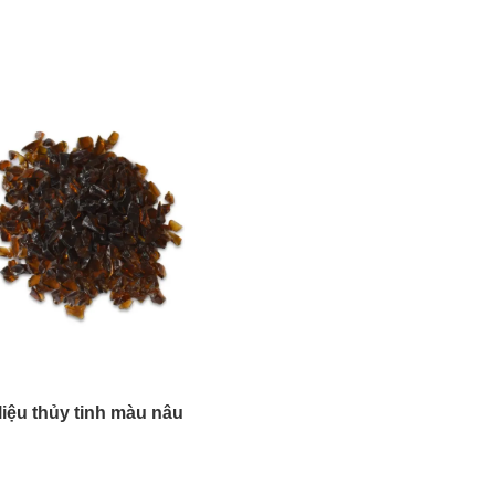
h gương vụn màu xám
Cát thủy tinh tấm tron