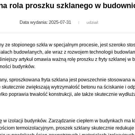
a rola proszku szklanego w budowni
Data wydania: 2025-07-31
udział:
ny ze stopionego szkła w specjalnym procesie, jest szeroko s
eriałach budowlanych, ale wraz z rozwojem technologii budowla
iniejszy artykuł omawia ważną rolę proszku z fryty szklanej w
jności budynków.
any, sproszkowana fryta szklana jest powszechnie stosowana w 
ę skutecznie zwiększają wytrzymałość betonu na ściskanie i o
tylko poprawia trwałość konstrukcji, ale także skutecznie wydł
lę w izolacji budynków. Zarządzanie ciepłem w budynkach ma k
wościom termoizolacyjnym, proszek szklany skutecznie redukuje 