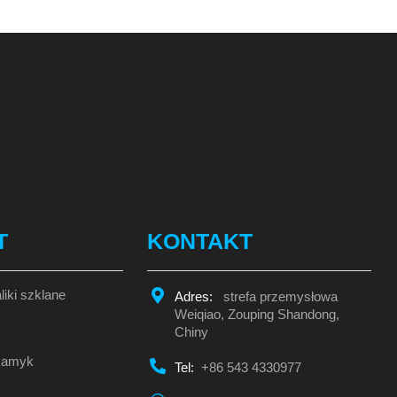
T
KONTAKT
liki szklane
Adres:
strefa przemysłowa
Weiqiao, Zouping Shandong,
Chiny
 kamyk
Tel:
+86 543 4330977