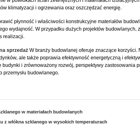
ie w powłokach ścian zewnętrznych i materiałach izolacyjnych
w klimatyzacji i ogrzewania oraz oszczędzać energię.
prawić płynność i właściwości konstrukcyjne materiałów budow
jego wydajność. W przypadku dużych projektów budowlanych, za
 realizacji.
 na sprzedaż
W branży budowlanej oferuje znaczące korzyści. 
udynków, ale także poprawia efektywność energetyczną i efekty
budynki i zrównoważony rozwój, perspektywy zastosowania pr
o przemysłu budowlanego.
szklanego w materiałach budowlanych
ku z włókna szklanego w wysokich temperaturach