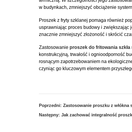
termiczną. W szczególności jego zastosowan
w budynkach, zmniejszyć obciążenie systemó
Proszek z fryty szklanej pomaga również po
usprawniając proces budowy i zwiększając 
znacznie zmniejszyć złożoność i skrócić czas
Zastosowanie
proszek do fritowania szkła
konstrukcyjną, trwałość i ognioodporność b
rosnącym zapotrzebowaniem na ekologiczne 
czyniąc go kluczowym elementem przyszłeg
Poprzedni:
Zastosowanie proszku z włókna 
Następny:
Jak zachować integralność prosz