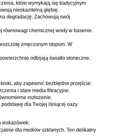
zczenia, które wymykają się tradycyjnym
swoją nieskazitelną głębię.
e na degradację. Zachowują swój
tnej równowagi chemicznej wody w basenie.
pieszczotę zmęczonym stopom. W
powierzchnie odbijają światło słoneczne,
 kroki, aby zapewnić bezbłędne przejście:
enia i stare media filtracyjne.
ównomierne rozłożenie.
 podstawę dla Twojej lśniącej oazy.
ch wskazówek:
jalnie dla mediów szklanych. Ten delikatny