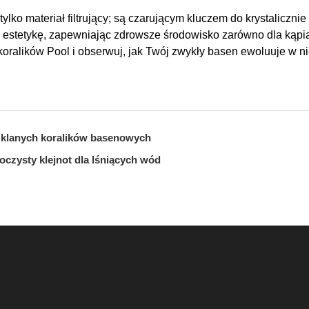
tylko materiał filtrujący; są czarującym kluczem do krystaliczn
a estetykę, zapewniając zdrowsze środowisko zarówno dla kąpią
oralików Pool i obserwuj, jak Twój zwykły basen ewoluuje w ni
szklanych koralików basenowych
oczysty klejnot dla lśniących wód