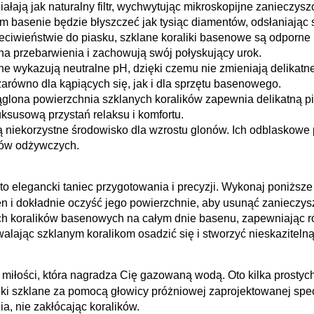
iałają jak naturalny filtr, wychwytując mikroskopijne zanieczys
im basenie będzie błyszczeć jak tysiąc diamentów, odsłaniając 
eciwieństwie do piasku, szklane koraliki basenowe są odporn
 na przebarwienia i zachowują swój połyskujący urok.
lane wykazują neutralne pH, dzięki czemu nie zmieniają delika
równo dla kąpiących się, jak i dla sprzętu basenowego.
ąglona powierzchnia szklanych koralików zapewnia delikatną 
uksusową przystań relaksu i komfortu.
ą niekorzystne środowisko dla wzrostu glonów. Ich odblaskowe 
ków odżywczych.
to elegancki taniec przygotowania i precyzji. Wykonaj poniższe
n i dokładnie oczyść jego powierzchnie, aby usunąć zanieczyszcz
ch koralików basenowych na całym dnie basenu, zapewniając r
lając szklanym koralikom osadzić się i stworzyć nieskazitelną
 miłości, która nagradza Cię gazowaną wodą. Oto kilka prosty
ki szklane za pomocą głowicy próżniowej zaprojektowanej spec
, nie zakłócając koralików.