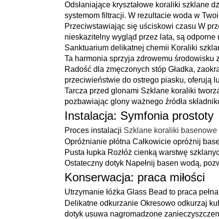
Odsłaniające kryształowe koraliki szklane dz
systemom filtracji. W rezultacie woda w Two
Przeciwstawiając się uściskowi czasu W prz
nieskazitelny wygląd przez lata, są odporne
Sanktuarium delikatnej chemii Koraliki szk
Ta harmonia sprzyja zdrowemu środowisku za
Radość dla zmęczonych stóp Gładka, zaokr
przeciwieństwie do ostrego piasku, oferują l
Tarcza przed glonami Szklane koraliki tworz
pozbawiając glony ważnego źródła składni
Instalacja: Symfonia prostoty
Proces instalacji
Szklane koraliki basenowe
Opróżnianie płótna Całkowicie opróżnij base
Pusta łupka Rozłóż cienką warstwę szklany
Ostateczny dotyk Napełnij basen wodą, pozwa
Konserwacja: praca miłości
Utrzymanie łóżka Glass Bead to praca pełna
Delikatne odkurzanie Okresowo odkurzaj kul
dotyk usuwa nagromadzone zanieczyszczenia