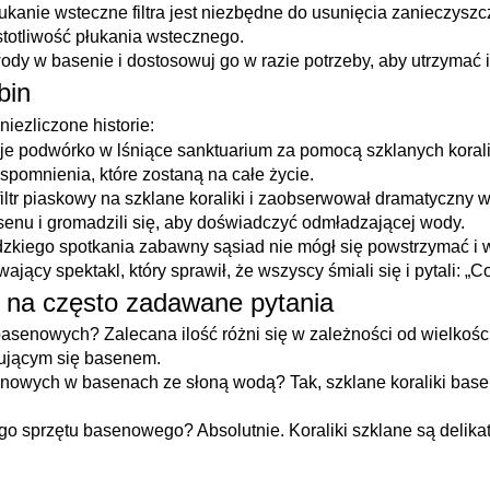
kanie wsteczne filtra jest niezbędne do usunięcia zanieczyszc
totliwość płukania wstecznego.
dy w basenie i dostosowuj go w razie potrzeby, aby utrzymać i
bin
iezliczone historie:
je podwórko w lśniące sanktuarium za pomocą szklanych koralik
wspomnienia, które zostaną na całe życie.
ltr piaskowy na szklane koraliki i zaobserwował dramatyczny wz
enu i gromadzili się, aby doświadczyć odmładzającej wody.
kiego spotkania zabawny sąsiad nie mógł się powstrzymać i wr
ewający spektakl, który sprawił, że wszyscy śmiali się i pytali: „
i na często zadawane pytania
 basenowych? Zalecana ilość różni się w zależności od wielkośc
jmującym się basenem.
nowych w basenach ze słoną wodą? Tak, szklane koraliki bas
go sprzętu basenowego? Absolutnie. Koraliki szklane są delikat