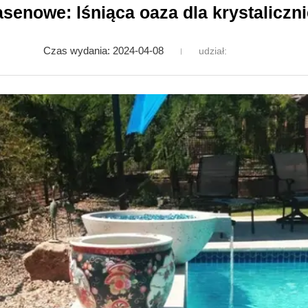
asenowe: lśniąca oaza dla krystalicz
Czas wydania: 2024-04-08
udział: