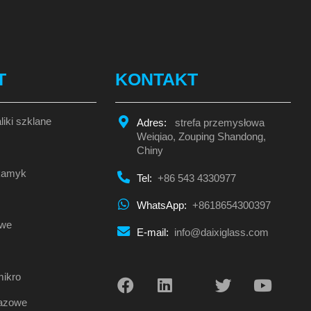
T
KONTAKT
liki szklane
Adres:
strefa przemysłowa
Weiqiao, Zouping Shandong,
Chiny
 kamyk
Tel:
+86 543 4330977
WhatsApp:
+8618654300397
owe
E-mail:
info@daixiglass.com
mikro
razowe