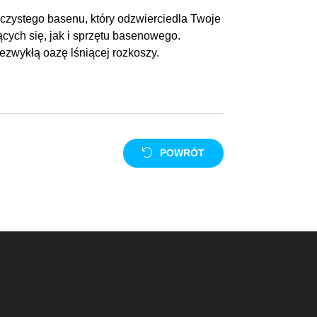
ie czystego basenu, który odzwierciedla Twoje
cych się, jak i sprzętu basenowego.
ezwykłą oazę lśniącej rozkoszy.
POWRÓT