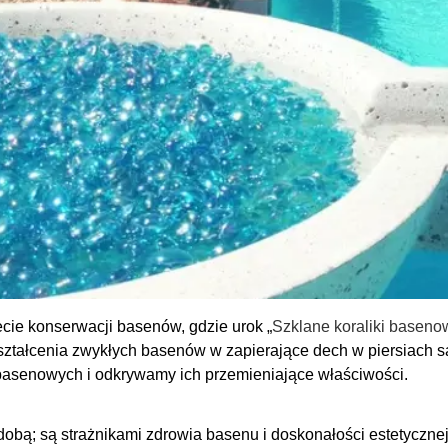
ecie konserwacji basenów, gdzie urok „
Szklane koraliki baseno
ztałcenia zwykłych basenów w zapierające dech w piersiach s
 basenowych i odkrywamy ich przemieniające właściwości.
obą; są strażnikami zdrowia basenu i doskonałości estetycznej.