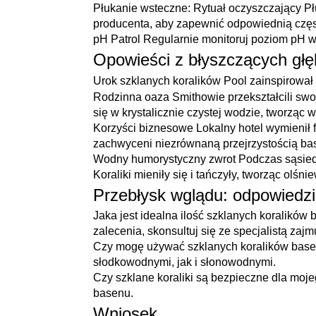
Płukanie wsteczne: Rytuał oczyszczający Płu
producenta, aby zapewnić odpowiednią częs
pH Patrol Regularnie monitoruj poziom pH wo
Opowieści z błyszczących głę
Urok szklanych koralików Pool zainspirował n
Rodzinna oaza Smithowie przekształcili swo
się w krystalicznie czystej wodzie, tworząc 
Korzyści biznesowe Lokalny hotel wymienił fi
zachwyceni niezrównaną przejrzystością bas
Wodny humorystyczny zwrot Podczas sąsiedz
Koraliki mieniły się i tańczyły, tworząc olśni
Przebłysk wglądu: odpowiedz
Jaka jest idealna ilość szklanych koralików
zalecenia, skonsultuj się ze specjalistą za
Czy mogę używać szklanych koralików base
słodkowodnymi, jak i słonowodnymi.
Czy szklane koraliki są bezpieczne dla moje
basenu.
Wniosek