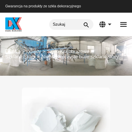
Gwarancja na produkty ze szkła dekoracyjnego
DOM
Produkty
Szkło Krajobrazowe
Szklane Skały
Nieprzezroczyste białe szklane skały