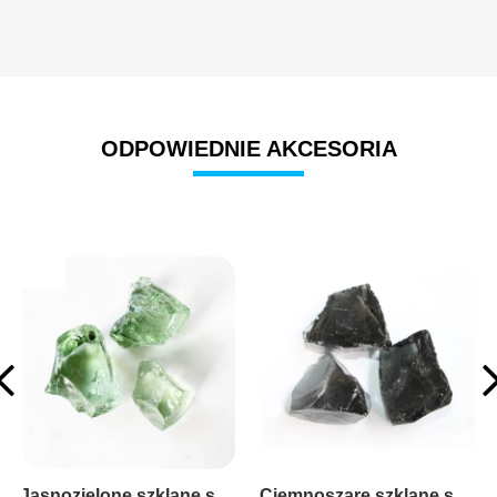
ODPOWIEDNIE AKCESORIA
Ciemnoszare szklane skały
Jasnobursztynowe szklane skały