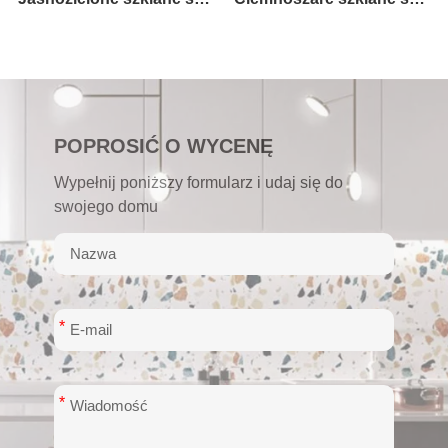
POPROSIĆ O WYCENĘ
Wypełnij poniższy formularz i udaj się do
swojego domu
*
*