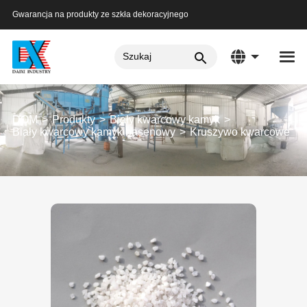
Gwarancja na produkty ze szkła dekoracyjnego
DOM
Produkty
Biały kwarcowy kamyk
Biały kwarcowy kamyk basenowy
Kruszywo kwarcowe