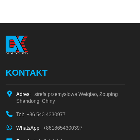
KONTAKT
Adres:
strefa przemysłowa Weiqiao, Zouping
Shandong, Chiny
Tel:
+86 543 4330977
WhatsApp:
+8618654300397