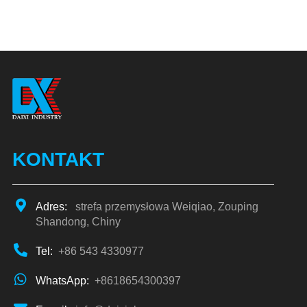
KONTAKT
Adres:
strefa przemysłowa Weiqiao, Zouping
Shandong, Chiny
Tel:
+86 543 4330977
WhatsApp:
+8618654300397