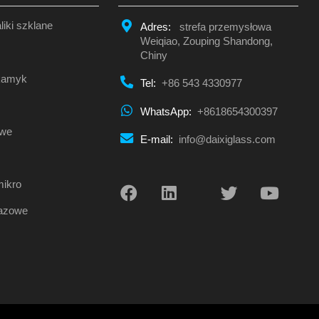
liki szklane
Adres:
strefa przemysłowa
Weiqiao, Zouping Shandong,
Chiny
 kamyk
Tel:
+86 543 4330977
WhatsApp:
+8618654300397
owe
E-mail:
info@daixiglass.com
mikro
razowe