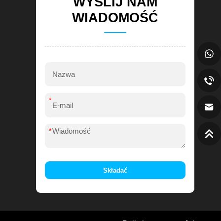
WYŚLIJ NAM
WIADOMOŚĆ
*
*
Składać
Alternative: