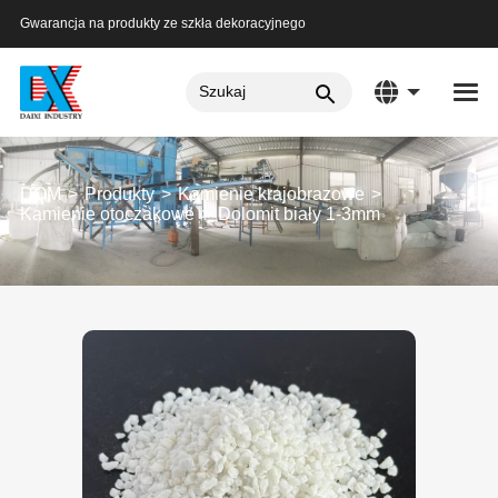
Gwarancja na produkty ze szkła dekoracyjnego
DOM
Produkty
Kamienie krajobrazowe
Kamienie otoczakowe
Dolomit biały 1-3mm