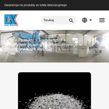
Gwarancja na produkty ze szkła dekoracyjnego
DOM
Produkty
Rozbite szkło
Szklany żwir do kamienia konstrukcyjnego
Dwustronne lustro kruszone