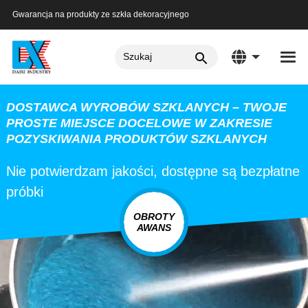
Gwarancja na produkty ze szkła dekoracyjnego
DOSTAWCA WYROBÓW SZKLANYCH – TWOJE
PROSTE MIEJSCE DOCELOWE W ZAKRESIE
POZYSKIWANIA PRODUKTÓW SZKLANYCH
Nie potwierdzam jakości, dostępne są bezpłatne
próbki
OBROTY
AWANS