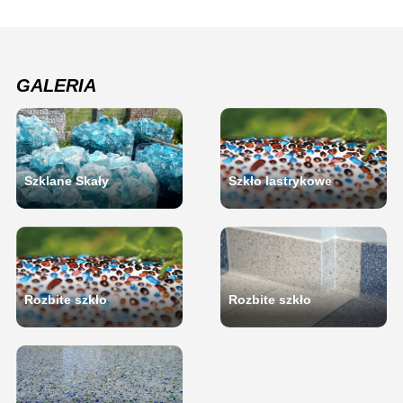
GALERIA
Szklane Skały
Szkło lastrykowe
Rozbite szkło
Rozbite szkło