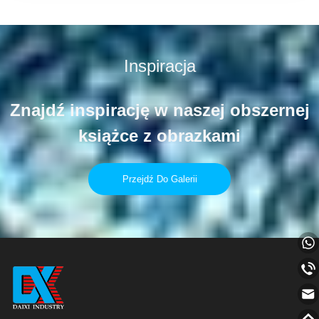
Podczas gdy tradycyjny piasek
kwarcowy jest droższy...
Inspiracja
Znajdź inspirację w naszej obszernej
książce z obrazkami
Przejdź Do Galerii