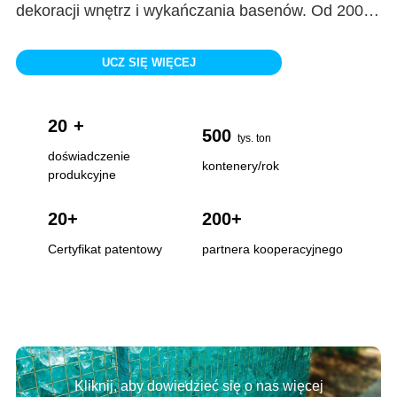
dekoracji wnętrz i wykańczania basenów. Od 2008
roku szklane skały stały się popularne do dekoracji
domów i ogrodów, chodników itp. Zatem naszym
UCZ SIĘ WIĘCEJ
głównym produktem są kolorowe dekoracyjne
kamienie szklane, koraliki szklane, kawałki szkła,
20
+
kruszywa szklane, kamienie szklane, mikrokulki
500
tys. ton
szklane itp., które są szeroko stosowane do
doświadczenie
kontenery/rok
produkcyjne
posadzek przemysłowych, powierzchni basenów,
dekoracji krajobrazu...
20
+
200
+
Certyfikat patentowy
partnera kooperacyjnego
Kliknij, aby dowiedzieć się o nas więcej