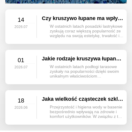
miałem zaszczyt być świadkiem ich przemieniającej mocy
na własne oczy. Każdy koralik, lśniący klejnot odbijający
światło słoneczne, ma swój własny st...
Czy kruszywo łupane ma wpływ na wytrzymałość posadzki lastrykowej?
14
W ostatnich latach posadzki lastrykowe
2026.07
zyskują coraz większą popularność ze
względu na swoją estetykę, trwałość i
wysoką plastyczność. Kruszywo
łupane, jako kruszywo dekoracyjne o
naturalnym połysku, jest również
stopniowo wykorzystywane w różnych...
Jakie rodzaje kruszywa łupanego są powszechnie stosowane w lastryko?
01
W ostatnich latach podłogi tarasowe
2026.07
zyskały na popularności dzięki swoim
unikalnym właściwościom
dekoracyjnym i bogatej kompozycji
kruszyw. Wśród nich znajduje się
kruszywo łupane, charakteryzujące się
naturalnym połyskiem, miękką teksturą
Jaka wielkość cząsteczek szklanych kulek filtracyjnych najlepiej nadaje się do basenów?
18
i wyrazistym wzorem.
Przejrzystość i higiena wody w basenie
2026.06
bezpośrednio wpływają na zdrowie i
komfort użytkowników. W związku z tym
wybór wkładu filtracyjnego z perełek
szklanych – kluczowego elementu
systemu filtracyjnego – jest kluczowy.