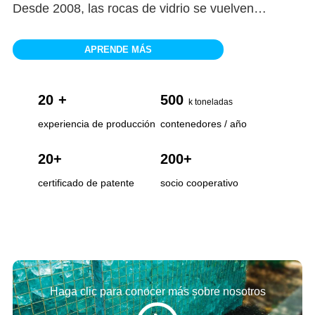
Desde 2008, las rocas de vidrio se vuelven
populares para la decoración del hogar y el jardín,
pavimentación de caminos, etc. Por lo tanto,
APRENDE MÁS
nuestro producto principal cubre rocas de vidrio
decorativas de colores, perlas de vidrio, astillas de
20
+
500
vidrio, agregados de vidrio, piedras de vidrio,
k toneladas
microperlas de vidrio, etc., que se utilizan
experiencia de producción
contenedores / año
ampliamente para pisos industriales, superficies de
20
+
200
+
piscinas, decoración de paisajismo...
certificado de patente
socio cooperativo
Haga clic para conocer más sobre nosotros