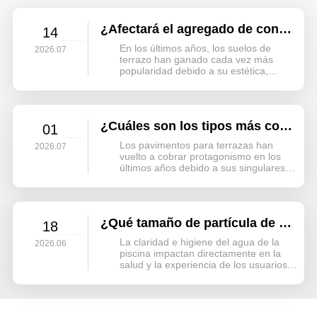
poder transformador. Cada cuenta, una gema reluciente
que refleja la luz del sol, tiene su propio estilo...
¿Afectará el agregado de conchas trituradas a la resistencia del suelo de terrazo?
14
En los últimos años, los suelos de
2026.07
terrazo han ganado cada vez más
popularidad debido a su estética,
durabilidad y alta plasticidad. El árido
de concha triturada, como árido
decorativo con brillo natural, también
se está utilizando gradualmente en
¿Cuáles son los tipos más comunes de agregado de concha triturada que se utilizan en el terrazo?
01
diversas aplicaciones.
Los pavimentos para terrazas han
2026.07
vuelto a cobrar protagonismo en los
últimos años debido a sus singulares
propiedades decorativas y a la riqueza
de sus combinaciones de áridos. Entre
ellos, destaca el árido de concha
triturada, con su brillo natural, textura
¿Qué tamaño de partícula de perlas de filtro de vidrio es el más adecuado para piscinas?
18
suave y gran expresividad de diseño...
La claridad e higiene del agua de la
2026.06
piscina impactan directamente en la
salud y la experiencia de los usuarios;
por consiguiente, la elección del medio
filtrante de perlas de vidrio —un
componente fundamental del sistema
de filtración— es crucial. Si bien la