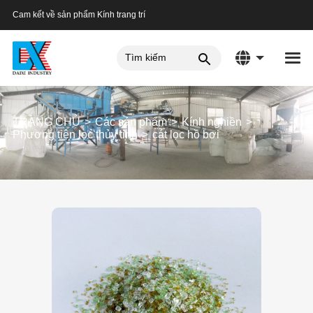
Cam kết về sản phẩm Kính trang trí
TRANG CHỦ
Các sản phẩm
Kính nghiền
Phương tiện lọc thủy tinh
cát lọc hồ bơi