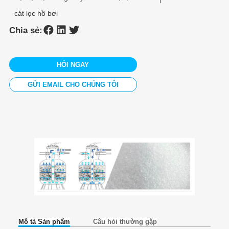
cát lọc hồ bơi
Chia sẻ:
HỎI NGAY
GỬI EMAIL CHO CHÚNG TÔI
Mô tả Sản phẩm
Câu hỏi thường gặp