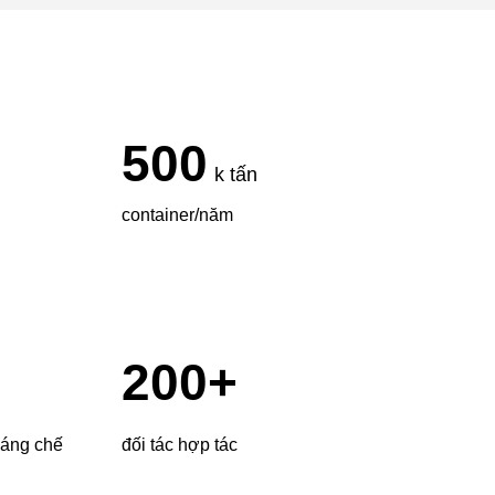
500
k tấn
container/năm
200
+
sáng chế
đối tác hợp tác