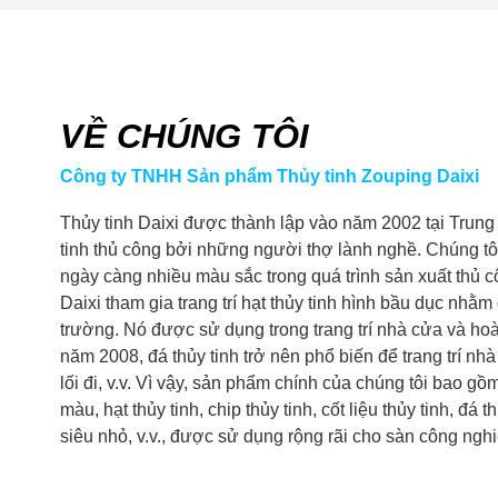
VỀ CHÚNG TÔI
Công ty TNHH Sản phẩm Thủy tinh Zouping Daixi
Thủy tinh Daixi được thành lập vào năm 2002 tại Trung
tinh thủ công bởi những người thợ lành nghề. Chúng tô
ngày càng nhiều màu sắc trong quá trình sản xuất thủ 
Daixi tham gia trang trí hạt thủy tinh hình bầu dục nhằm
trường. Nó được sử dụng trong trang trí nhà cửa và hoà
năm 2008, đá thủy tinh trở nên phổ biến để trang trí nh
lối đi, v.v. Vì vậy, sản phẩm chính của chúng tôi bao gồm 
màu, hạt thủy tinh, chip thủy tinh, cốt liệu thủy tinh, đá th
siêu nhỏ, v.v., được sử dụng rộng rãi cho sàn công nghi
trang trí cảnh quan...