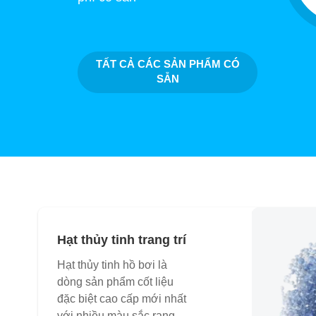
TẤT CẢ CÁC SẢN PHẨM CÓ
SẴN
Hạt thủy tinh trang trí
Hạt thủy tinh hồ bơi là
dòng sản phẩm cốt liệu
đặc biệt cao cấp mới nhất
với nhiều màu sắc rạng