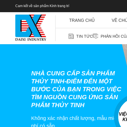
Cam kết về sản phẩm Kính trang trí
TRANG CHỦ
VỀ CH
TIN TỨC
PHẢN HỒI C
NHÀ CUNG CẤP SẢN PHẨM
THỦY TINH-ĐIỂM ĐẾN MỘT
BƯỚC CỦA BẠN TRONG VIỆC
TÌM NGUỒN CUNG ỨNG SẢN
PHẨM THỦY TINH
VI
Không xác nhận chất lượng, mẫu miễn
K
phí có sẵn