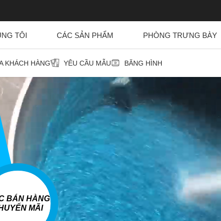
ÚNG TÔI
CÁC SẢN PHẨM
PHÒNG TRƯNG BÀY
ỦA KHÁCH HÀNG
YÊU CẦU MẪU
BĂNG HÌNH
ỆC BÁN HÀNG
HUYẾN MÃI