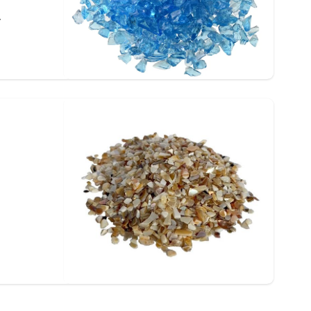
à
h
i
.