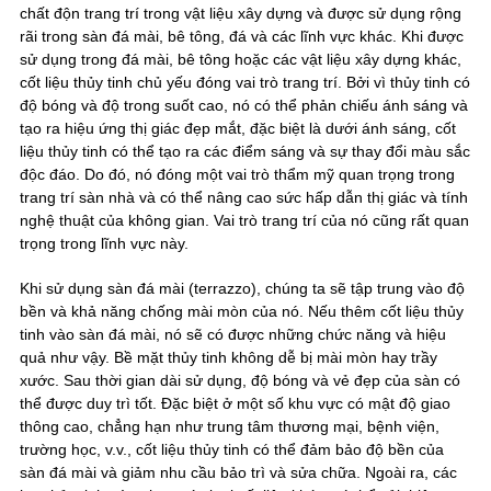
chất độn trang trí trong vật liệu xây dựng và được sử dụng rộng
rãi trong sàn đá mài, bê tông, đá và các lĩnh vực khác. Khi được
sử dụng trong đá mài, bê tông hoặc các vật liệu xây dựng khác,
cốt liệu thủy tinh chủ yếu đóng vai trò trang trí. Bởi vì thủy tinh có
độ bóng và độ trong suốt cao, nó có thể phản chiếu ánh sáng và
tạo ra hiệu ứng thị giác đẹp mắt, đặc biệt là dưới ánh sáng, cốt
liệu thủy tinh có thể tạo ra các điểm sáng và sự thay đổi màu sắc
độc đáo. Do đó, nó đóng một vai trò thẩm mỹ quan trọng trong
trang trí sàn nhà và có thể nâng cao sức hấp dẫn thị giác và tính
nghệ thuật của không gian. Vai trò trang trí của nó cũng rất quan
trọng trong lĩnh vực này.
Khi sử dụng sàn đá mài (terrazzo), chúng ta sẽ tập trung vào độ
bền và khả năng chống mài mòn của nó. Nếu thêm cốt liệu thủy
tinh vào sàn đá mài, nó sẽ có được những chức năng và hiệu
quả như vậy. Bề mặt thủy tinh không dễ bị mài mòn hay trầy
xước. Sau thời gian dài sử dụng, độ bóng và vẻ đẹp của sàn có
thể được duy trì tốt. Đặc biệt ở một số khu vực có mật độ giao
thông cao, chẳng hạn như trung tâm thương mại, bệnh viện,
trường học, v.v., cốt liệu thủy tinh có thể đảm bảo độ bền của
sàn đá mài và giảm nhu cầu bảo trì và sửa chữa. Ngoài ra, các