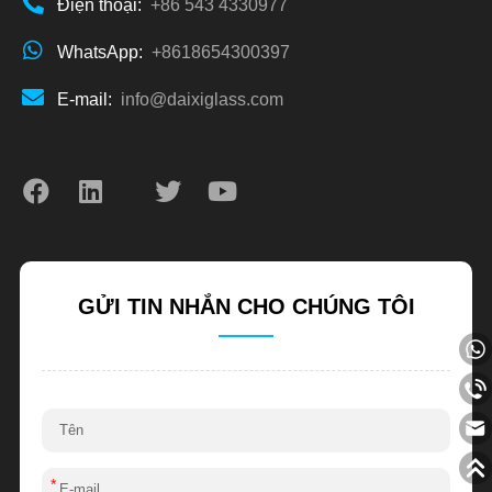
Điện thoại:
+86 543 4330977
WhatsApp:
+8618654300397
E-mail:
info@daixiglass.com
GỬI TIN NHẮN CHO CHÚNG TÔI
*