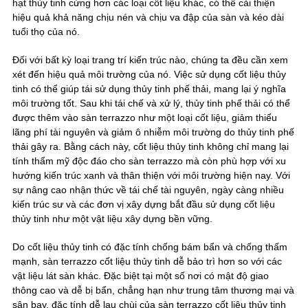
hạt thủy tinh cứng hơn các loại cốt liệu khác, có thể cải thiện
hiệu quả khả năng chịu nén và chịu va đập của sàn và kéo dài
tuổi thọ của nó.
Đối với bất kỳ loại trang trí kiến trúc nào, chúng ta đều cần xem
xét đến hiệu quả môi trường của nó. Việc sử dụng cốt liệu thủy
tinh có thể giúp tái sử dụng thủy tinh phế thải, mang lại ý nghĩa
môi trường tốt. Sau khi tái chế và xử lý, thủy tinh phế thải có thể
được thêm vào sàn terrazzo như một loại cốt liệu, giảm thiểu
lãng phí tài nguyên và giảm ô nhiễm môi trường do thủy tinh phế
thải gây ra. Bằng cách này, cốt liệu thủy tinh không chỉ mang lại
tính thẩm mỹ độc đáo cho sàn terrazzo mà còn phù hợp với xu
hướng kiến trúc xanh và thân thiện với môi trường hiện nay. Với
sự nâng cao nhận thức về tái chế tài nguyên, ngày càng nhiều
kiến trúc sư và các đơn vị xây dựng bắt đầu sử dụng cốt liệu
thủy tinh như một vật liệu xây dựng bền vững.
Do cốt liệu thủy tinh có đặc tính chống bám bẩn và chống thấm
mạnh, sàn terrazzo cốt liệu thủy tinh dễ bảo trì hơn so với các
vật liệu lát sàn khác. Đặc biệt tại một số nơi có mật độ giao
thông cao và dễ bị bẩn, chẳng hạn như trung tâm thương mại và
sân bay, đặc tính dễ lau chùi của sàn terrazzo cốt liệu thủy tinh