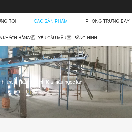
ÚNG TÔI
CÁC SẢN PHẨM
PHÒNG TRƯNG BÀY
ỦA KHÁCH HÀNG
YÊU CẦU MẪU
BĂNG HÌNH
inh lửa
Hạt thủy tinh lửa màu ngọc lam