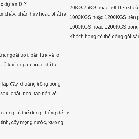
c dự án DIY.
20KG/25KG hoặc 50LBS (khoảng
tan chảy, phân hủy hoặc phát ra
1000KGS hoặc 1200KGS trên p
1000KGS hoặc 1200KGS trong b
Khách hàng có thể đóng gói sả
a ngoài trời, bàn lửa và lò
 cả khí propan hoặc khí tự
lấp đầy khoảng trống trong
 sau, chậu hoa, tạo nên vẻ
n cũng có thể dùng chúng để tự
ủy tinh, cây mọng nước, xương