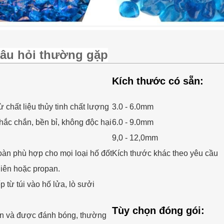
âu hỏi thường gặp
Kích thước có sẵn:
ừ chất liệu thủy tinh chất lượng
3.0 - 6.0mm
hắc chắn, bền bỉ, không độc hại
6.0 - 9.0mm
9,0 - 12,0mm
oàn phù hợp cho mọi loại hố đốt
Kích thước khác theo yêu cầu
hiên hoặc propan.
p từ túi vào hố lửa, lò sưởi
Tùy chọn đóng gói:
ẵn và được đánh bóng, thường