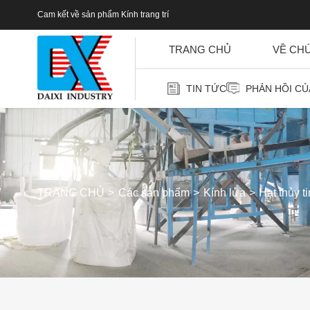
Cam kết về sản phẩm Kính trang trí
TRANG CHỦ
VỀ CH
TIN TỨC
PHẢN HỒI C
TRANG CHỦ
Các sản phẩm
Kính lửa
Hạt thủy t