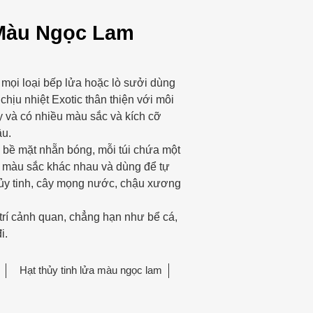
 Màu Ngọc Lam
o mọi loại bếp lửa hoặc lò sưởi dùng
chịu nhiệt Exotic thân thiện với môi
ảy và có nhiều màu sắc và kích cỡ
ầu.
 bề mặt nhẵn bóng, mỗi túi chứa một
u màu sắc khác nhau và dùng để tự
 thủy tinh, cây mọng nước, chậu xương
trí cảnh quan, chẳng hạn như bể cá,
i.
Hạt thủy tinh lửa màu ngọc lam