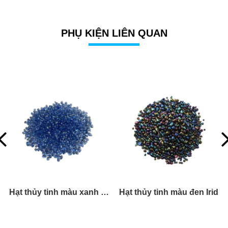
PHỤ KIỆN LIÊN QUAN
Irid
Sỏi thủy tinh xanh
Đá cuộ