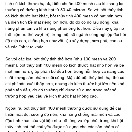
tinh có kích thước hạt đạt tiêu chuẩn 400 mesh sau khi sàng lọc,
thường có đường kính hạt từ 30-40 micron. So với bột thủy tinh
có kích thước hạt khác, bột thủy tinh 400 mesh có hạt mịn hơn
và diện tích bề mặt riêng lớn hơn, do đó có độ lưu động, khả
năng phân tán và khả năng phản ứng tốt hơn. Điều này giúp nó
thể hiện ưu thế vượt trội trong một số ngành công nghiệp đòi hỏi
độ mịn cao, chẳng hạn như vật liệu xây dựng, sơn phủ, cao su
và các lĩnh vực khác.
So với các loại bột thủy tinh thô hơn (như 100 mesh và 200
mesh), bột thủy tinh 400 mesh có kích thước hạt nhỏ hơn và bề
mặt mịn hơn, giúp phân bố đều hơn trong hỗn hợp và nâng cao
chất lượng sản phẩm cuối cùng. Mặc dù bột thủy tinh hạt thô có
chi phí sản xuất thấp hơn, nhưng do kích thước hạt lớn nên khó
phân tán đều, do đó thường chỉ được sử dụng trong một số
trường hợp yêu cầu về kích thước hạt không cao.
Ngoài ra, bột thủy tinh 400 mesh thường được sử dụng để cải
thiện mật độ, cường độ nén, khả năng chống mài mòn và các
đặc tính khác của vật liệu như bê tông và lớp phủ, trong khi bột
thủy tinh hạt thô chủ yếu được sử dụng cho các sản phẩm có