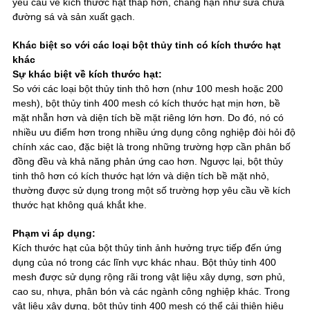
yêu cầu về kích thước hạt thấp hơn, chẳng hạn như sửa chữa
đường sá và sản xuất gạch.
Khác biệt so với các loại bột thủy tinh có kích thước hạt
khác
Sự khác biệt về kích thước hạt:
So với các loại bột thủy tinh thô hơn (như 100 mesh hoặc 200
mesh), bột thủy tinh 400 mesh có kích thước hạt mịn hơn, bề
mặt nhẵn hơn và diện tích bề mặt riêng lớn hơn. Do đó, nó có
nhiều ưu điểm hơn trong nhiều ứng dụng công nghiệp đòi hỏi độ
chính xác cao, đặc biệt là trong những trường hợp cần phân bố
đồng đều và khả năng phản ứng cao hơn. Ngược lại, bột thủy
tinh thô hơn có kích thước hạt lớn và diện tích bề mặt nhỏ,
thường được sử dụng trong một số trường hợp yêu cầu về kích
thước hạt không quá khắt khe.
Phạm vi áp dụng:
Kích thước hạt của bột thủy tinh ảnh hưởng trực tiếp đến ứng
dụng của nó trong các lĩnh vực khác nhau. Bột thủy tinh 400
mesh được sử dụng rộng rãi trong vật liệu xây dựng, sơn phủ,
cao su, nhựa, phân bón và các ngành công nghiệp khác. Trong
vật liệu xây dựng, bột thủy tinh 400 mesh có thể cải thiện hiệu