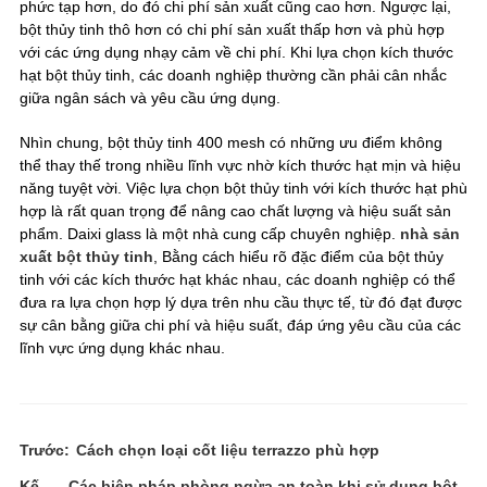
phức tạp hơn, do đó chi phí sản xuất cũng cao hơn. Ngược lại,
bột thủy tinh thô hơn có chi phí sản xuất thấp hơn và phù hợp
với các ứng dụng nhạy cảm về chi phí. Khi lựa chọn kích thước
hạt bột thủy tinh, các doanh nghiệp thường cần phải cân nhắc
giữa ngân sách và yêu cầu ứng dụng.
Nhìn chung, bột thủy tinh 400 mesh có những ưu điểm không
thể thay thế trong nhiều lĩnh vực nhờ kích thước hạt mịn và hiệu
năng tuyệt vời. Việc lựa chọn bột thủy tinh với kích thước hạt phù
hợp là rất quan trọng để nâng cao chất lượng và hiệu suất sản
phẩm. Daixi glass là một nhà cung cấp chuyên nghiệp.
nhà sản
xuất bột thủy tinh
, Bằng cách hiểu rõ đặc điểm của bột thủy
tinh với các kích thước hạt khác nhau, các doanh nghiệp có thể
đưa ra lựa chọn hợp lý dựa trên nhu cầu thực tế, từ đó đạt được
sự cân bằng giữa chi phí và hiệu suất, đáp ứng yêu cầu của các
lĩnh vực ứng dụng khác nhau.
Trước:
Cách chọn loại cốt liệu terrazzo phù hợp
Kế
Các biện pháp phòng ngừa an toàn khi sử dụng bột