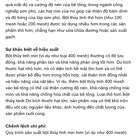
quả mật độ và cường độ nén của bê tông; trong ngành công
nghiệp sơn phủ, các hạt mịn của nó giúp cải thiện độ bám dính
và độ bóng của lớp sơn phủ. Bột thủy tinh thô hơn (như 100
mesh hoặc 200 mesh) được sử dụng nhiều hơn trong các sản
phẩm thô hơn, chẳng hạn như sửa chữa đường hoặc sản xuất
gạch.
Sự khác biệt về hiệu suất
Bột thủy tinh mịn (ví dụ như loại 400 mesh) thường có độ lưu
động, khả năng phân tán và khả năng phản ứng tốt hơn. Do kích
thước hạt nhỏ hơn, nó có diện tích bề mặt lớn hơn và có thể
được phân bố đều hơn trong hỗn hợp, cải thiện tính đồng nhất
và hiệu năng của vật liệu. Ví dụ, thêm bột thủy tinh 400 mesh
vào bê tông có thể cải thiện cường độ nén, khả năng chống mài
mòn và khả năng chống hóa chất của bê tông. Loại thô hơn
bột
thủy tinh
Do kích thước hạt lớn, sản phẩm này có thể khó trộn
đều với các nguyên liệu khác, ảnh hưởng đến chất lượng của
sản phẩm cuối cùng.
Chênh lệch chi phí:
Quy trình sản xuất bột thủy tinh mịn hơn (ví dụ như 400 mesh)