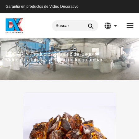
Garantía en productos de Vidrio Decorativo
HOGAR
Productos
Vidrio de fuego
Vidrio para fogatas
Vidrio de fuego ámbar