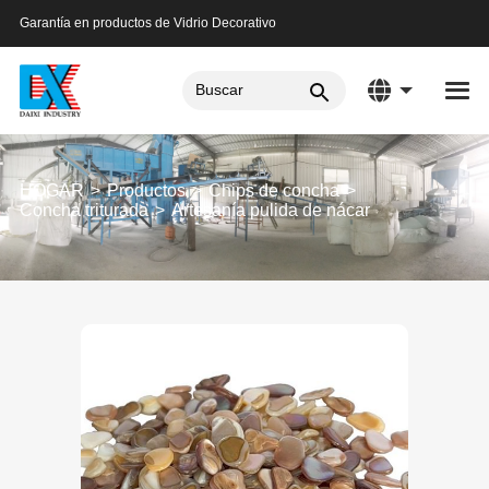
Garantía en productos de Vidrio Decorativo
HOGAR
Productos
Chips de concha
Concha triturada
Artesanía pulida de nácar