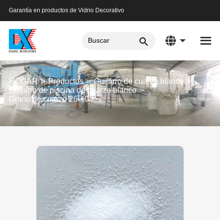
Garantía en productos de Vidrio Decorativo
HOGAR
Productos
Guijarro de cuarzo blanco
Guijarro de piscina de cuarzo blanco
Grano de cuarzo 26-40#