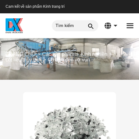
Cam kết về sản phẩm Kính trang trí
TRANG CHỦ
Các sản phẩm
Kính nghiền
cốt liệu thủy tinh
Gương đen vỡ vụn