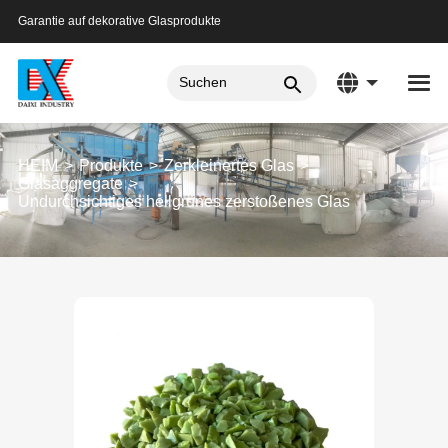
Garantie auf dekorative Glasprodukte
HEIM
Produkte
Zerkleinertes Glas
Glasaggregate
Undurchsichtiges hellgrünes zerstoßenes Glas