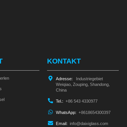
T
KONTAKT
erlen
Adresse:
Industriegebiet
Weiqiao, Zouping, Shandong,
s
China
sel
Tel.:
+86 543 4330977
WhatsApp:
+8618654300397
Email:
info@daixiglass.com