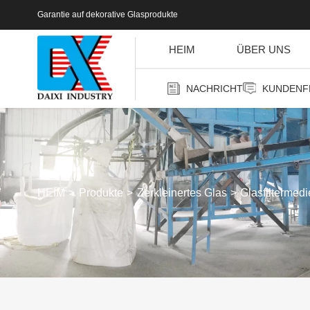
Garantie auf dekorative Glasprodukte
HEIM
ÜBER UNS
NACHRICHT
KUNDENF
HEIM
Produkte
Zerkleinertes Glas
Glasfiltermed