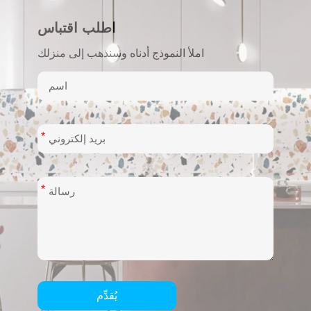
اطلب اقتباس
املأ النموذج أدناه وسنذهب إلى منزلك
*
*
يُقدِّم