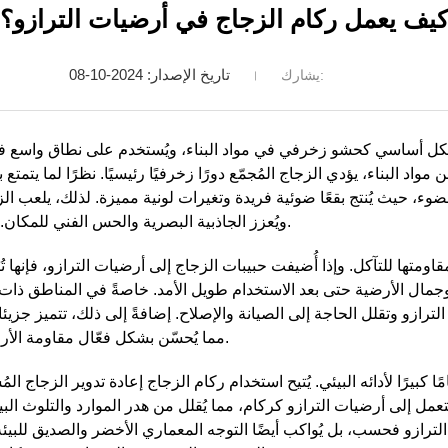
يف يعمل ركام الزجاج في أرضيات الترازو؟
تاريخ الإصدار: 2024-10-08
يشارك:
شكل أساسي كحشو زخرفي في مواد البناء، ويُستخدم على نطاق واسع في
مواد البناء، يؤدي الزجاج المُجمّع دورًا زخرفيًا رئيسيًا. نظرًا لما يت
، حيث يُنتج بقعًا ضوئية فريدة وتغيرات لونية مميزة. لذلك، يلعب الزجاج
ويُعزز الجاذبية البصرية والحس الفني للمكان. كما أن دوره الزخرفي بالغ الأهمية في هذا المجال.
قاومتها للتآكل. وإذا أُضيفت حبيبات الزجاج إلى أرضيات الترازو، فإنها
جمال الأرضية حتى بعد الاستخدام طويل الأمد. خاصةً في المناطق ذات 
رازو وتقلل الحاجة إلى الصيانة والإصلاح. إضافةً إلى ذلك، تتميز جزيئا
مما يُحسّن بشكل فعّال مقاومة الأرضية للضغط والصدمات، ويُطيل عمرها الافتراضي.
ا كبيرًا لأدائه البيئي. يُتيح استخدام ركام الزجاج إعادة تدوير الزجاج ا
تعمل إلى أرضيات الترازو كركام، مما يُقلل من هدر الموارد والتلوث البي
رازو فحسب، بل يُواكب أيضًا التوجه المعماري الأخضر والصديق للبيئة. و