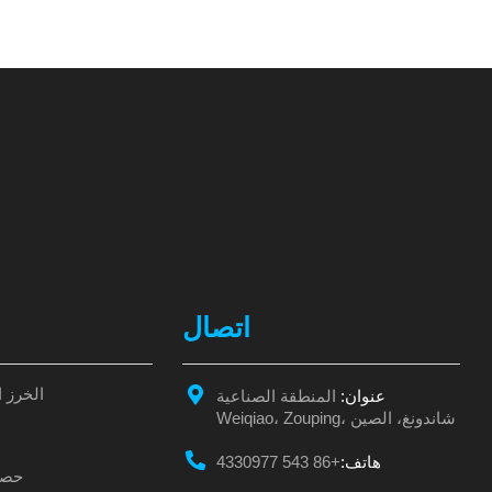
اتصال
الخرز 
عنوان:
المنطقة الصناعية
Weiqiao، Zouping، شاندونغ، الصين
هاتف:
+86 543 4330977
حصاة