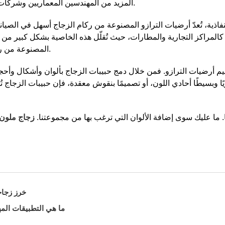
المزيد من المهندسين المعماريين وشركات البناء باستخدام ركام الزجاج كمادة بناء مستدامة.
اذية، تُعدّ أرضيات الترازو المصنوعة من ركام الزجاج أسهل في الصيان
كالمراكز التجارية والمطارات، حيث تُقلّل هذه الخاصية بشكل كبير من 
المصنوعة من ركام الزجاج، بفضل مراعاتها للبيئة، بشعبية واسعة.
ميم أرضيات الترازو. فمن خلال دمج حبيبات الزجاج بألوان وأشكال وأحجا
وبسيطًا أحادي اللون، أو تصميمًا بنقوش معقدة، فإن حبيبات الزجاج تُلب
ها. ما عليك سوى إضافة الألوان التي ترغب بها من مجموعتنا.
زجاج ملون
خرز زجاج
ما هي التطبيقات الم