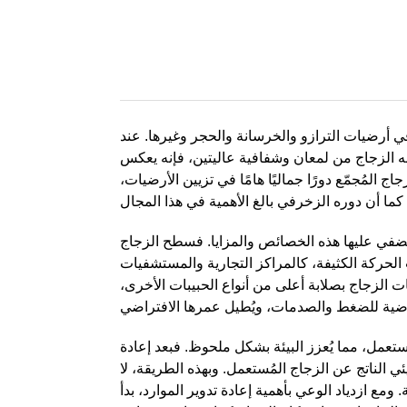
 أرضيات الترازو والخرسانة والحجر وغيرها. عند
متع به الزجاج من لمعان وشفافية عاليتين، فإنه يعكس
 المُجمّع دورًا جماليًا هامًا في تزيين الأرضيات،
 تُضفي عليها هذه الخصائص والمزايا. فسطح الزجاج
الحركة الكثيفة، كالمراكز التجارية والمستشفيات
ت الزجاج بصلابة أعلى من أنواع الحبيبات الأخرى،
لمُستعمل، مما يُعزز البيئة بشكل ملحوظ. فبعد إعادة
ئي الناتج عن الزجاج المُستعمل. وبهذه الطريقة، لا
مع ازدياد الوعي بأهمية إعادة تدوير الموارد، بدأ