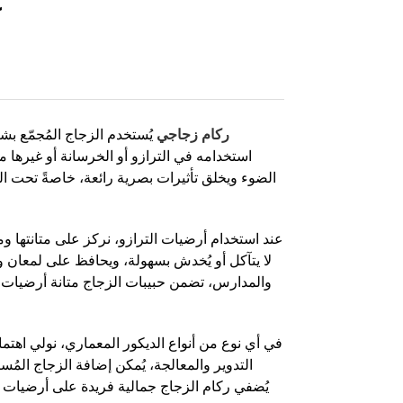
ك
ركام زجاجي
يُستخدم الزجاج المُجمّع ب
استخدامه في الترازو أو الخرسانة أو غيرها من 
الضوء ويخلق تأثيرات بصرية رائعة، خاصةً تحت الضوء
عند استخدام أرضيات الترازو، نركز على متانتها وم
لا يتآكل أو يُخدش بسهولة، ويحافظ على لمعان و
والمدارس، تضمن حبيبات الزجاج متانة أرضيات الت
في أي نوع من أنواع الديكور المعماري، نولي اهتمامً
التدوير والمعالجة، يُمكن إضافة الزجاج المُس
يُضفي ركام الزجاج جمالية فريدة على أرضيات الت