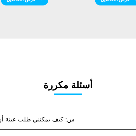
أسئلة مكررة
س: كيف يمكنني طلب عينة أ