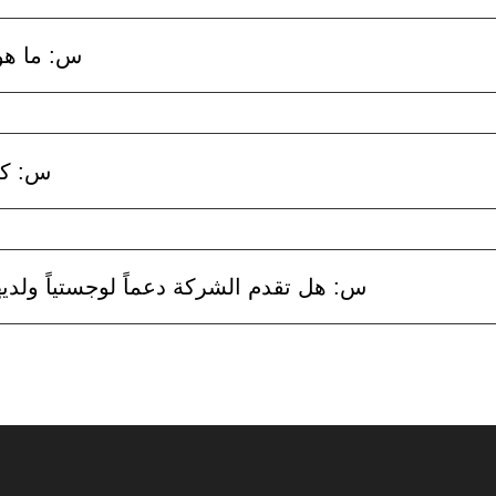
س: ما هو 
س: كي
س: هل تقدم الشركة دعماً لوجستياً ولد