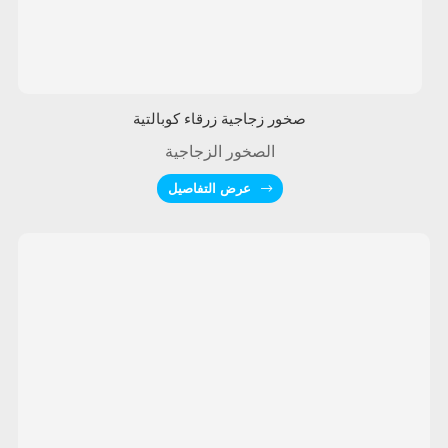
صخور زجاجية زرقاء كوبالتية
الصخور الزجاجية
عرض التفاصيل