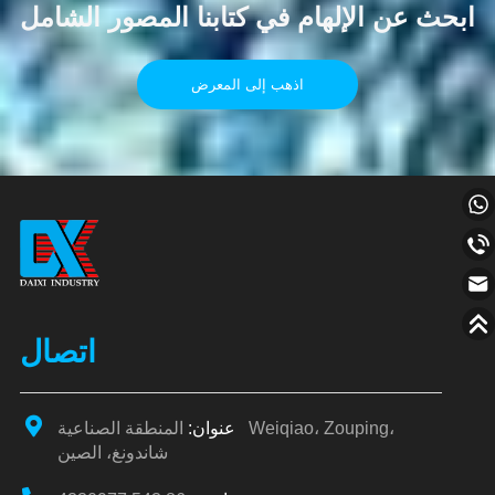
ابحث عن الإلهام في كتابنا المصور الشامل
اذهب إلى المعرض
اتصال
عنوان:
المنطقة الصناعية Weiqiao، Zouping،
شاندونغ، الصين