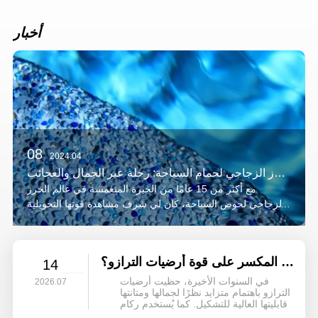
أخبار
08
2024.04
العالم الساحر للخرز الزجاجي لحمام السباحة: رحلة عبر الجمال والعجائب
مع أكثر من 15 عامًا من الخبرة المنغمسة في عالم الخرز
الزجاجي لحوض السباحة، كان لي شرف مشاهدة قوتها التحويلية
بشكل مباشر. كل خرزة، جوهرة لامعة تعكس ضوء الشمس، لها
سحرها الخاص.
هل يؤثر استخدام الركام القشري المكسر على قوة أرضيات الترازو؟
14
في السنوات الأخيرة، حظيت أرضيات
2026.07
الترازو باهتمام متزايد نظرًا لجمالها ومتانتها
وقابليتها العالية للتشكيل. كما يُستخدم ركام
الأصداف المسحوقة، كركام زخرفي ذي