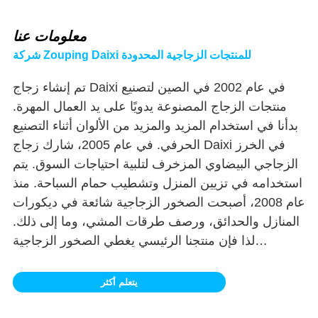
معلومات عنا
شركة Zouping Daixi للمنتجات الزجاجية المحدودة
تم إنشاء زجاج Daixi في عام 2002 في الصين لتصنيع
منتجات الزجاج المصنوعة يدويًا على يد العمال المهرة.
بدأنا في استخدام المزيد والمزيد من الألوان أثناء التصنيع
الحرفي. في عام 2005، شارك زجاج Daixi في الخرز
الزجاجي البيضاوي المزخرف لتلبية احتياجات السوق. يتم
استخدامه في تزيين المنزل وتشطيب حمام السباحة. منذ
عام 2008، أصبحت الصخور الزجاجية شائعة في ديكورات
المنازل والحدائق، ورصف طرقات المشي، وما إلى ذلك.
لذا فإن منتجنا الرئيسي يغطي الصخور الزجاجية
المزخرفة الملونة، والخرز الزجاجي، ورقائق الزجاج،
والركام الزجاجي، والأحجار الزجاجية، والخرز الزجاجي
يتعلم أكثر
الصغير وما إلى ذلك، والتي تستخدم على نطاق واسع
للأرضيات الصناعية، وسطح حمام السباحة، وتزيين