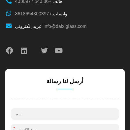
هاتف:
+86 543 4330977
واتساب:
+8618654300397
info@daixiglass.com
بريد إلكتروني:
أرسل لنا رسالة
*