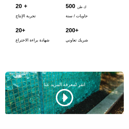
20
+
500
المناظر الطبيعية...
ك طن
حاويات / سنة
تجربة الإنتاج
20
+
200
+
شريك تعاوني
شهادة براءة الاختراع
انقر لمعرفة المزيد عنا