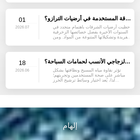
لمعان طبيعي، بشكل متزايد في مختلف...
ما هي الأنواع الشائعة من ركام الأصداف المسحوقة المستخدمة في أرضيات الترازو؟
01
حظيت أرضيات الشرفات باهتمام متجدد في
2026.07
السنوات الأخيرة بفضل خصائصها الزخرفية
الفريدة وتشكيلاتها المتنوعة من المواد. ومن
بينها، ركام قشور الأصداف المسحوقة،
ببريقها الطبيعي وملمسها الناعم وتصميمها
المميز...
ما هو حجم حبيبات خرز الترشيح الزجاجي الأنسب لحمامات السباحة؟
18
تؤثر نقاوة مياه المسبح ونظافتها بشكل
2026.06
مباشر على صحة المستخدمين وتجربتهم؛
لذا، يُعد اختيار وسائط ترشيح الخرز
الزجاجي - وهو عنصر أساسي في نظام
الترشيح - أمرًا بالغ الأهمية. في حين أن رمل
الكوارتز التقليدي...
إلهام