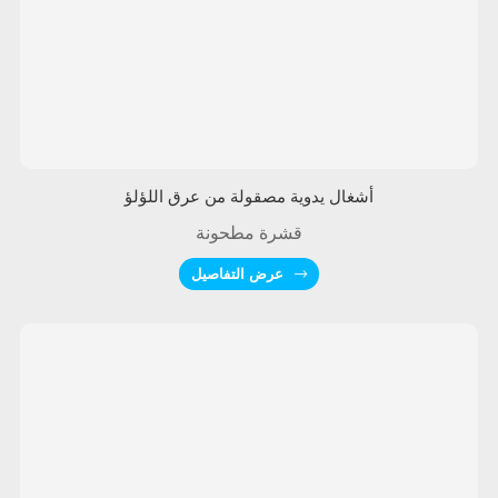
أشغال يدوية مصقولة من عرق اللؤلؤ
قشرة مطحونة
عرض التفاصيل