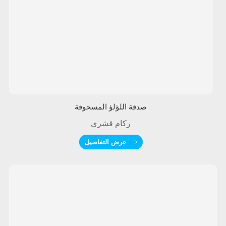
صدفة اللؤلؤ المسحوقة
ركام قشري
عرض التفاصيل