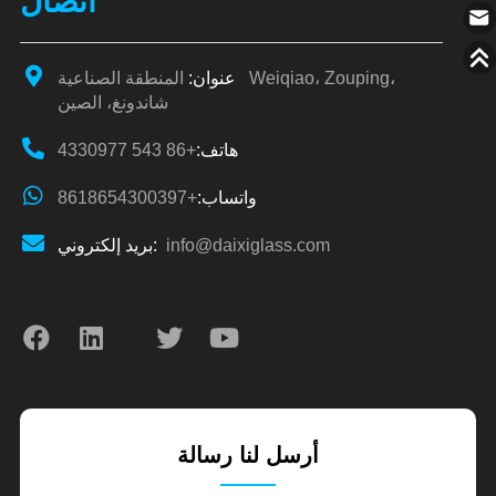
اتصال
عنوان:
المنطقة الصناعية Weiqiao، Zouping،
شاندونغ، الصين
هاتف:
+86 543 4330977
واتساب:
+8618654300397
info@daixiglass.com
بريد إلكتروني:
أرسل لنا رسالة