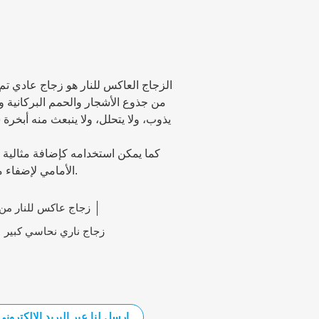
الزجاج العاكس للنار هو زجاج عادي 
من جذوع الأشجار والحمم البركانية وال
يذوب، ولا يتحلل، ولا ينبعث منه أبخرة
كما يمكن استخدامه كإضافة مثالية ل
الأمامي لإضفاء مظهر احترافي. ويتميز بمظهر جذاب بحد ذاته.
زجاج عاكس للنار من
زجاج ناري نحاسي كبير
ارسل لنا عبر البريد الإلكتروني