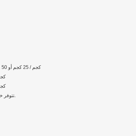
20 كجم / 25 كجم أو 50 رطلاً مع كيس بلاستيكي منسوج
1000كجم أو 0
1000كجم أو 0
تتوفر خدمة التعبئة والتغليف حسب الطلب.