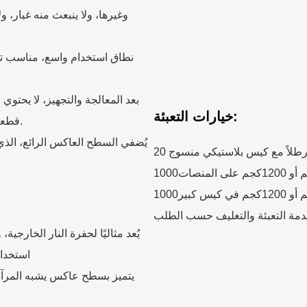
وغيرها، ولا ينبعث منه غبار، ول
نطاق استخدام واسع، مناسب تمام
بعد المعالجة والتجهيز، لا يحتو
خيارات التعبئة:
قطعة من زجاج حفرة النار لها حواف ناعمة.
يُضفي السطح العاكس الرائع، الذي
120كجم على المنصات
120كجم في كيس كبير
يُعد مثاليًا لحفرة النار الخارجية،
استخدام
يتميز بسطح عاكس يشبه المرآة،