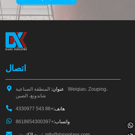
Alternative:
اتصال
عنوان:
المنطقة الصناعية Weiqiao، Zouping،
شاندونغ، الصين
هاتف:
+86 543 4330977
واتساب:
+8618654300397
info@daixiglass.com
بريد إلكتروني: