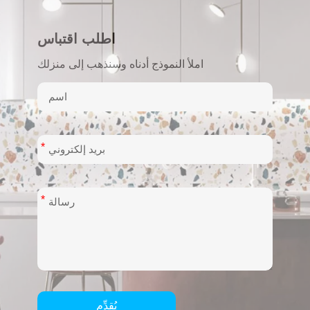
اطلب اقتباس
املأ النموذج أدناه وسنذهب إلى منزلك
*
*
يُقدِّم